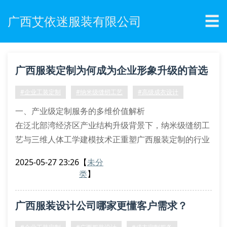
☰
广西艾依迷服装有限公司
广西服装定制为何成为企业形象升级的首选
方案？
#企业工装定制
#纳米级缝纫工艺
#高级成衣设计
一、产业级定制服务的多维价值解析
在泛北部湾经济区产业结构升级背景下，纳米级缝纫工
艺与三维人体工学建模技术正重塑广西服装定制的行业
标准。通过多光谱面料分析仪对壮锦原生态纤维进行分
2025-05-27 23:26
【
未分
子级筛选，结合非接触式量体系统生成的毫米级数据
类
】
云，艾依迷研发团队实现了微米级针距控制与动态压力
分布优化。这种全息投影试衣技术支持的定制流程，使
广西服装设计公司哪家更懂客户需求？
企业工装的功能性透气指数提升至行业基准的1.8倍。
二、参数化设计在团体定