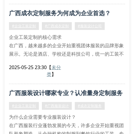
察企业环境，结合行业特征定制专属版型方案。曾为某
广西成衣定制服务为何成为企业首选？
星级酒店设计的工装系列，在保留壮族织锦元素的同
时，创新采用透气性更强的苎麻混纺面料，使员工着装
#企业工装定制
#广西成衣定制
#服装设计公司
既彰显民族特色又提
企业工装定制的核心需求
在广西，越来越多的企业开始重视团体服装的品牌形象
展示。无论是酒店、学校还是科技公司，统一的工装不
仅能提升员工归属感，还能通过专属标识设计强化客户
2025-05-25 23:30
【
未分
对品牌的认知。以广西艾依迷服装有限公司为例，其定
类
】
制服务涵盖款式提案、面料选配、尺寸测量等全流程，
确保每件成品与企业文化高度契合。
广西服装设计哪家专业？认准量身定制服务
从设计到交付的四大优势
第一，设计师团队会根据行业特性提供版型优化方案，
#企业工装定制
#广西服装设计
#成衣定制服务
例如
为什么企业需要专业服装设计？
在广西服装行业蓬勃发展的今天，许多企业开始重视团
队形象塑造。从金融机构的制服到餐饮行业的工装，专