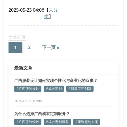
作为深耕广西服装行业15年的从业者，我们总结了三个
2025-05-23 04:06
【
未分
核心评判标准。
类
】
一、设计团队的地域文化沉淀
优秀的广西服装设计师需要兼具民族元素与现代审美，
壮锦纹样与东盟风情元素的转化应用是设计能力的重要
文章分页
体现。艾依迷设计团队每年深入广西12个少数民族聚居
1
2
下一页 »
区采风，开发的
最新文章
广西服装设计如何实现个性化与商业化的双赢？
#广西服装设计
#成衣定制
#服装工艺创新
2025-05-30 02:05
为什么选择广西成衣定制服务？
#广西服装设计
#成衣定制服务
#服装定制方案