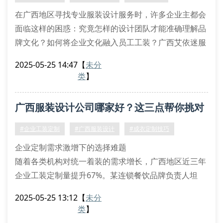
需求分析会：专业顾问
在广西地区寻找专业服装设计服务时，许多企业主都会
面临这样的困惑：究竟怎样的设计团队才能准确理解品
牌文化？如何将企业文化融入员工工装？广西艾依迷服
装有限公司通过十二年本土服务经验，总结出三大核心
2025-05-25 14:47
【
未分
解决方案。
类
】
一、企业形象视觉化呈现
我们的设计师团队采用”三维调研法”，通过企业vi系统
广西服装设计公司哪家好？这三点帮你挑对
分析、行业特征比对、员工体型采样，确保每套设计方
案都包含专属品牌元素。近期为某连锁餐饮品牌设计的
合作方
#企业工装定制
#广西服装设计
#成衣定制技巧
工装系列中，将品牌
企业定制需求激增下的选择难题
随着各类机构对统一着装的需求增长，广西地区近三年
企业工装定制量提升67%。某连锁餐饮品牌负责人坦
言：”从面料耐洗度到版型舒适度，每个细节都影响员
2025-05-25 13:12
【
未分
工工作效率”。如何选择靠谱的服装设计服务商，成为
类
】
企事业单位采购人员面临的现实问题。