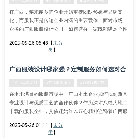
#企业工装定制
#广西服装设计
#成衣定制服务
在广西，越来越多的企业开始重视团队形象与品牌文
化，而服装正是传递企业内涵的重要载体。面对市场上
众多的广西服装设计公司，如何选择一家既能满足个性
化需求，又能提供专业定制服务的团队？广西艾依迷服
2025-05-26 06:48
【
未分
装有限公司用十年行业经验给出了答案。
类
】
定制化服务如何精准落地？
从初期的需求沟通到最终成品交付，艾依迷的设计师会
广西服装设计哪家强？定制服务如何选对合
全程跟进客户需求。针对不同行业特性，如酒店工装、
企业团体制服或活动主题服饰，团队会提供专
作方？
#企业工装定制
#广西服装设计
#民族服饰定制
在琳琅满目的服装市场中，广西本土企业如何找到兼具
专业设计与优质工艺的合作伙伴？作为深耕八桂大地二
十载的服装企业，艾依迷始终以匠心精神诠释着广西服
装设计的独特魅力。
2025-05-26 01:11
【
未分
定制流程中的关键细节
类
】
当客户提出成衣定制需求时，我们的设计团队会实地考