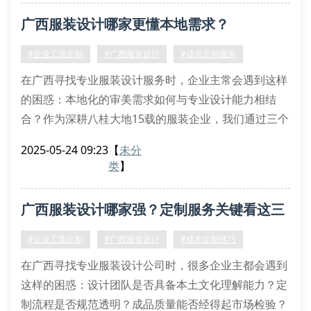
优质服务商的三大核心特征
广西服装设计哪家更懂本地需求？
第一看设计转化能力。专业团队能将vi系统色卡精准还
原到服装上，某金融机构通过专业设计使工装与企业
#企业工装定制
#广西服装设计
#成衣定制服务
logo的色差
在广西寻找专业服装设计服务时，企业主常会遇到这样
的困惑：本地化的审美需求如何与专业设计能力相结
合？作为深耕八桂大地15载的服装企业，我们通过三个
典型案例为您解答这个疑问。
2025-05-24 09:23
【
未分
去年为南宁某星级酒店设计的壮族元素工装，设计师团
类
】
队走访了龙脊梯田等6个少数民族聚居区，采集了12种
传统纹样。在保持酒店职业装功能性的基础上，将铜鼓
广西服装设计哪家强？定制服务关键看这三
纹样改良为现代几何图案，这种创新设计使员工制服既
体现民族文化又符合国际审美。
点
#企业工装定制
#广西服装设计
#成衣定制技巧
在广西寻找专业服装设计公司时，很多企业主都会遇到
这样的困惑：设计团队是否具备本土文化理解能力？定
制流程是否规范透明？成品质量能否经得起市场检验？