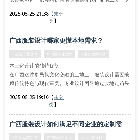
业的服装设计方案不仅能提升品牌辨识度，还能增强员
2025-05-25 21:38
【
未分
工归属感。以南宁某连锁酒店为例，通过定制带有壮锦
类
】
纹样的职业装，让客户感受到浓郁的地域文化特色。
量身定制的三大核心优势
广西服装设计哪家更懂本地需求？
精准尺寸测量：采用三维量体技术，记录肩宽、袖长等
12项身体数据
#企业工装定制
#广西服装设计
#成衣定制服务
个性化
本土化设计的独特优势
在广西这片多民族文化交融的土地上，服装设计需要兼
顾传统特色与现代审美。专业设计团队通过实地走访采
集壮锦纹样、苗绣技法等传统元素，结合现代流行趋势
2025-05-25 19:10
【
未分
进行创新转化。这种设计流程不仅保留了文化记忆，更
类
】
让定制服装成为行走的文化名片。
个性化定制的完整服务
广西服装设计如何满足不同企业的定制需
从初次沟通到成品交付，我们建立了标准化的定制服务
流程：
求？
#企业工装定制
#广西服装设计
#职业装设计