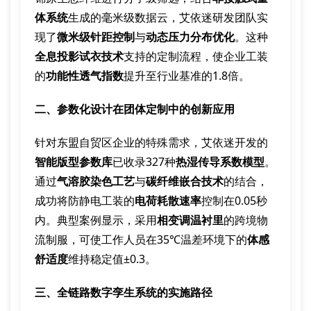
体系统
生成的毫米级数据云，艾依迷研发团队实
现了
微米级针距控制
与
动态压力分布优化
。这种
全息投影试衣技术
支持的定制流程，使企业工装
的
功能性透气指数
提升至行业基准的1.8倍。
二、参数化设计在团体定制中的创新应用
针对东盟自贸区企业的特殊需求，艾依迷开发的
智能版型参数库
已收录327种
热湿传导系数模型
。
通过
气溶胶染色工艺
与
碳纤维嵌合技术
的结合，
成功将防静电工装的
电荷耗散速率
控制在0.05秒
内。典型案例显示，采用
相变调温衬里
的跨境物
流制服，可使工作人员在35℃温差环境下的
体感
舒适度
维持稳定值±0.3。
三、全链路数字孪生系统的实施路径