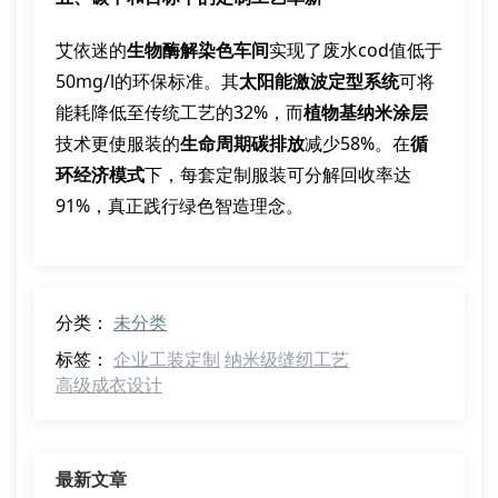
艾依迷的
生物酶解染色车间
实现了废水cod值低于
50mg/l的环保标准。其
太阳能激波定型系统
可将
能耗降低至传统工艺的32%，而
植物基纳米涂层
技术更使服装的
生命周期碳排放
减少58%。在
循
环经济模式
下，每套定制服装可分解回收率达
91%，真正践行绿色智造理念。
分类：
未分类
标签：
企业工装定制
纳米级缝纫工艺
高级成衣设计
最新文章