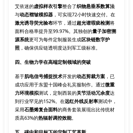
艾依迷的
虚拟样衣引擎
整合了
织物悬垂系数算法
与
动态褶皱模拟器
，可实现72小时快速交付。在
激光诱导荧光验布
环节，通过
超光谱瑕疵检测
将
面料合格率提升至99.97%。其独创的
量子加密溯
源系统
更可为每件定制服装生成
区块链数字护
照
，确保供应链透明度达到军工级标准。
四、生物力学在高端定制领域的突破
基于
肌电信号捕捉技术
开发的
动态剪裁方案
，已
成功应用于东盟十国峰会礼宾服制作。通过
微重
力环境模拟
测试，定制西装的
关节活动冗余度
达
到行业罕见的152%。在
远红外线反射率
测试中，
采用
石墨烯复合面料
的商务套装展现出比传统材
质高63%的
热辐射调控效能
。
五、碳中和目标下的定制工艺革新